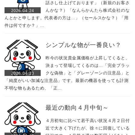
話さし仕上げております」（新規のお客さ
んかな？）「なんらかんたら株式会社のな
2026.04.24
んとかと申します。代表者の方は…」（セールスかな？）「用
件は何ですか？」…
シンプルな物が一番良い？
昨今の状況貴金属価格が上昇してくると、
決まって登場してくるのは…「完全ブラッ
クな偽物」と「グレーゾーンの注意品」と
2026.04.23
「純度がいい加減な注意品」です。最新の機器を使っても計測
不明な物もあるため、「正…
最近の動向４月中旬～
４月初旬に比べて若干高い状況４月２日付
近で大きく下げたが、徐々に回復している