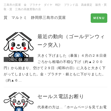
三島市の質屋 金 プラチナ ダイヤ 時計 ブランド品 高値査定 販売・買
取・質 三島の高価買取の店
質 マルトミ 静岡県三島市の質屋
Toggle
MENU
navigation
最近の動向（ゴールデンウィ
ーク突入）
大きく下げました（暴落）４月の２８日昼
2026.04.29
ごろから相場の不穏な下げ（約▲２００
円）から始まり、空けて２９日（昭和の日）に入ると大きく下
がってしまいました。金・プラチナ・銀ともに下がりました。
（約▲６…
セールス電話お断り
代表者の方は…「ホームページを見てお電