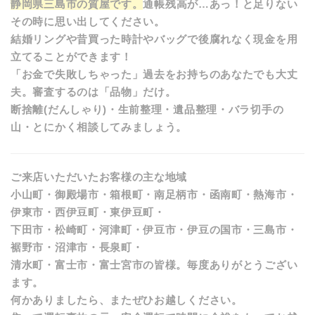
静岡県三島市の質屋です。
通帳残高が…あっ！と足りない
その時に思い出してください。
結婚リングや昔買った時計やバッグで後腐れなく現金を用
立てることができます！
「お金で失敗しちゃった」過去をお持ちのあなたでも大丈
夫。審査するのは「品物」だけ。
断捨離(だんしゃり)・生前整理・遺品整理・バラ切手の
山・とにかく相談してみましょう。
ご来店いただいたお客様の主な地域
小山町・御殿場市・箱根町・南足柄市・函南町・熱海市・
伊東市・西伊豆町・東伊豆町・
下田市・松崎町・河津町・伊豆市・伊豆の国市・三島市・
裾野市・沼津市・長泉町・
清水町・富士市・富士宮市の皆様。毎度ありがとうござい
ます。
何かありましたら、またぜひお越しください。