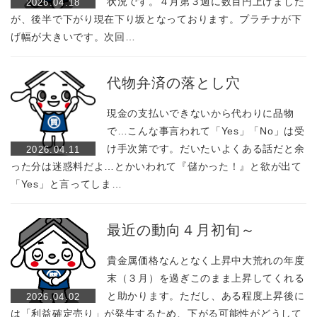
状況です。４月第３週に数百円上げました
2026.04.18
が、後半で下がり現在下り坂となっております。プラチナが下
げ幅が大きいです。次回…
代物弁済の落とし穴
現金の支払いできないから代わりに品物
で…こんな事言われて「Yes」「No」は受
け手次第です。だいたいよくある話だと余
2026.04.11
った分は迷惑料だよ…とかいわれて『儲かった！』と欲が出て
「Yes」と言ってしま…
最近の動向４月初旬～
貴金属価格なんとなく上昇中大荒れの年度
末（３月）を過ぎこのまま上昇してくれる
と助かります。ただし、ある程度上昇後に
2026.04.02
は「利益確定売り」が発生するため、下がる可能性がどうして