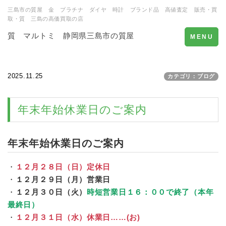
三島市の質屋 金 プラチナ ダイヤ 時計 ブランド品 高値査定 販売・買
取・質 三島の高価買取の店
質 マルトミ 静岡県三島市の質屋
Toggle
MENU
navigation
2025.11.25
カテゴリ：ブログ
年末年始休業日のご案内
年末年始休業日のご案内
・
１２月２８日（日）定休日
・
１２月２９日（月）営業日
・
１２月３０日（火）
時短営業日１６：００で終了（本年
最終日）
・
１２月３１日（水）休業日……(お)