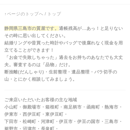
↑ページのトップへ
/
トップ
静岡県三島市の質屋です。
通帳残高が…あっ！と足りない
その時に思い出してください。
結婚リングや昔買った時計やバッグで後腐れなく現金を用
立てることができます！
「お金で失敗しちゃった」過去をお持ちのあなたでも大丈
夫。審査するのは「品物」だけ。
断捨離(だんしゃり)・生前整理・遺品整理・バラ切手の
山・とにかく相談してみましょう。
ご来店いただいたお客様の主な地域
小山町・御殿場市・箱根町・南足柄市・函南町・熱海市・
伊東市・西伊豆町・東伊豆町・
下田市・松崎町・河津町・伊豆市・伊豆の国市・三島市・
裾野市・沼津市・長泉町・