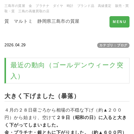
三島市の質屋 金 プラチナ ダイヤ 時計 ブランド品 高値査定 販売・買
取・質 三島の高価買取の店
質 マルトミ 静岡県三島市の質屋
Toggle
MENU
navigation
2026.04.29
カテゴリ：ブログ
最近の動向（ゴールデンウィーク突
入）
大きく下げました（暴落）
４月の２８日昼ごろから相場の不穏な下げ（約▲２００
円）から始まり、空けて
２９日（昭和の日）に入ると大き
く下がってしまいました。
金・プラチナ・銀ともに下がりました。（約▲６００円）