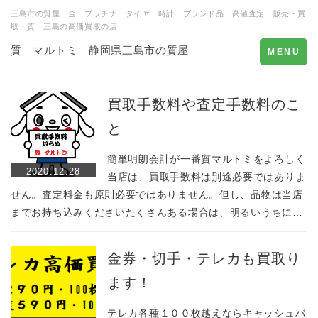
三島市の質屋 金 プラチナ ダイヤ 時計 ブランド品 高値査定 販売・買
取・質 三島の高価買取の店
質 マルトミ 静岡県三島市の質屋
Toggle
MENU
navigation
買取手数料や査定手数料のこ
と
簡単明朗会計が一番質マルトミをよろしく
2020.12.28
当店は、買取手数料は別途必要ではありま
せん。査定料金も原則必要ではありません。但し、品物は当店
までお持ち込みくださいたくさんある場合は、明るいうちに…
金券・切手・テレカも買取り
ます！
テレカ各種１００枚越えならキャッシュバ