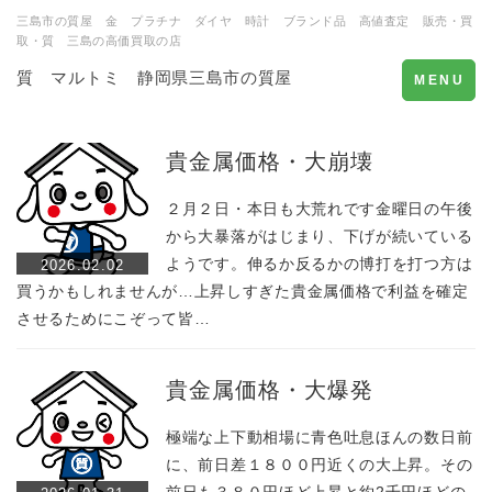
三島市の質屋 金 プラチナ ダイヤ 時計 ブランド品 高値査定 販売・買
取・質 三島の高価買取の店
質 マルトミ 静岡県三島市の質屋
Toggle
MENU
navigation
貴金属価格・大崩壊
２月２日・本日も大荒れです金曜日の午後
から大暴落がはじまり、下げが続いている
ようです。伸るか反るかの博打を打つ方は
2026.02.02
買うかもしれませんが…上昇しすぎた貴金属価格で利益を確定
させるためにこぞって皆…
貴金属価格・大爆発
極端な上下動相場に青色吐息ほんの数日前
に、前日差１８００円近くの大上昇。その