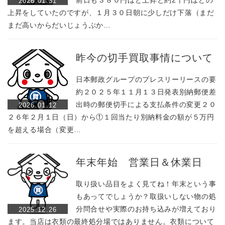
前日も３８０円ほど上昇と約2千円ほどの
2026.01.31
上昇をしていたのですが、１月３０日朝に少しだけ下落（まだ
まだ高いからだいじょうぶか…
昨今の切手買取事情について
日本郵政グループのプレスリーリースの要
約２０２５年１１月１３日発表別納郵便差
出時の郵便切手による支払条件の変更２０
2026.01.12
２６年２月１日（日）から①１回当たり別納料金の額が５万円
を超える場合（変更…
年末年始 営業日＆休業日
取り扱い品目をよく見てね！年末という事
もあってでしょうか？取扱いしない物の処
分問合せや実際のお持ち込みが増えており
2025.12.26
ます。当店は衣類の最終処分場ではありません。衣類について