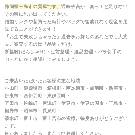
静岡県三島市の質屋です。
通帳残高が…あっ！と足りない
その時に思い出してください。
結婚リングや昔買った時計やバッグで後腐れなく現金を用
立てることができます！
「お金で失敗しちゃった」過去をお持ちのあなたでも大丈
夫。審査するのは「品物」だけ。
断捨離(だんしゃり)・生前整理・遺品整理・バラ切手の
山・とにかく相談してみましょう。
ご来店いただいたお客様の主な地域
小山町・御殿場市・箱根町・南足柄市・函南町・熱海市・
伊東市・西伊豆町・東伊豆町・
下田市・松崎町・河津町・伊豆市・伊豆の国市・三島市・
裾野市・沼津市・長泉町・
清水町・富士市・富士宮市の皆様。毎度ありがとうござい
ます。
何かありましたら、またぜひお越しください。