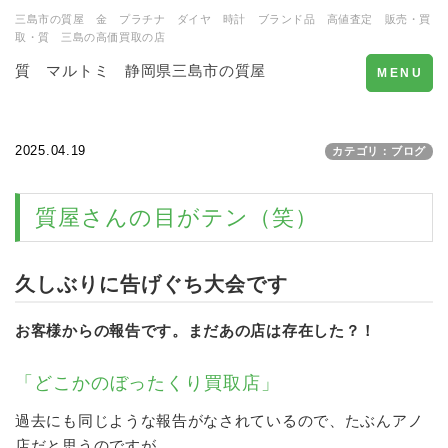
三島市の質屋 金 プラチナ ダイヤ 時計 ブランド品 高値査定 販売・買
取・質 三島の高価買取の店
質 マルトミ 静岡県三島市の質屋
Toggle
MENU
navigation
2025.04.19
カテゴリ：ブログ
質屋さんの目がテン（笑）
久しぶりに告げぐち大会です
お客様からの報告です。まだあの店は存在した？！
「どこかのぼったくり買取店」
過去にも同じような報告がなされているので、たぶんアノ
店だと思うのですが…