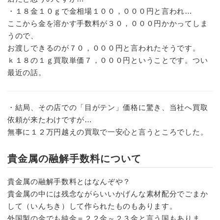
・１８金１０ｇで金相場１００，０００円と言われ…
ここから金を溶かす手数料が３０，０００円かかってしま
うので、
お渡しできるのが７０，０００円と言われたそうです。
ｋ１８の１ｇ買取単価７，０００円ということです。つい
最近の話。
・結局、その店での「目がテン」価格に驚き、当社へ買取
依頼が来たわけですが…
無事に１２万円越えの買取で一安心と言うところでした。
貴金属の融解手数料について
貴金属の融解手数料とはなんぞや？
貴金属の中には残念ながらいいかげんな素材配分でごまか
して（いんちき）して作られたものもあります。
外国製の金でも純金＝２２金～２３金と言う国もありま