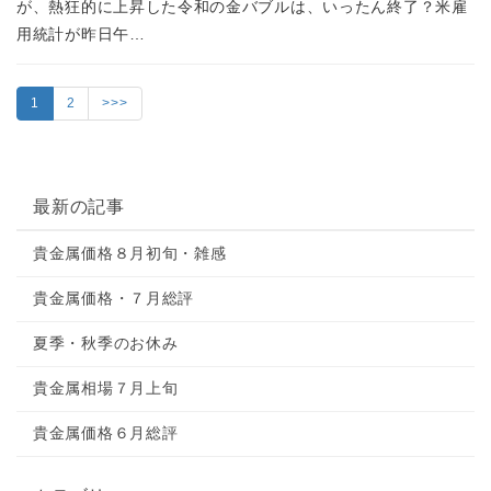
が、熱狂的に上昇した令和の金バブルは、いったん終了？米雇
用統計が昨日午…
1
2
>>>
最新の記事
貴金属価格８月初旬・雑感
貴金属価格・７月総評
夏季・秋季のお休み
貴金属相場７月上旬
貴金属価格６月総評