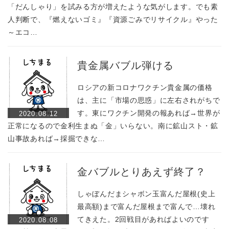
「だんしゃり」を試みる方が増えたような気がします。でも素
人判断で、『燃えないゴミ』『資源ごみでリサイクル』やった
～エコ…
貴金属バブル弾ける
ロシアの新コロナワクチン貴金属の価格
は、主に「市場の思惑」に左右されがちで
す。東にワクチン開発の報あれば→世界が
2020.08.12
正常になるので金利生まぬ「金」いらない。南に鉱山スト・鉱
山事故あれば→採掘できな…
金バブルとりあえず終了？
しゃぼんだまシャボン玉富んだ屋根(史上
最高額)まで富んだ屋根まで富んで…壊れ
てきえた。2回戦目があればよいのです
2020.08.08