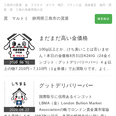
三島市の質屋 金 プラチナ ダイヤ 時計 ブランド品 高値査定 販売・買
取・質 三島の高価買取の店
質 マルトミ 静岡県三島市の質屋
Toggle
MENU
navigation
まだまだ高い金価格
100g以上とか…けち臭いことは言いませ
ん！本日の金価格8月31日K24IG（24金イ
ンゴット：グットデリバリーバー）４ｇ以
2020.08.31
上の物7,210円～7,110円（1ｇ単価）でお買取りです。よく…
グットデリバリーバー
国際取引に信用あるインゴット
LBMA（金）London Bullion Market
Associationの略でロンドン貴金属市場協
2020.08.22