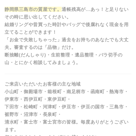
静岡県三島市の質屋です。
通帳残高が…あっ！と足りない
その時に思い出してください。
結婚リングや昔買った時計やバッグで後腐れなく現金を用
立てることができます！
「お金で失敗しちゃった」過去をお持ちのあなたでも大丈
夫。審査するのは「品物」だけ。
断捨離(だんしゃり)・生前整理・遺品整理・バラ切手の
山・とにかく相談してみましょう。
ご来店いただいたお客様の主な地域
小山町・御殿場市・箱根町・南足柄市・函南町・熱海市・
伊東市・西伊豆町・東伊豆町・
下田市・松崎町・河津町・伊豆市・伊豆の国市・三島市・
裾野市・沼津市・長泉町・
清水町・富士市・富士宮市の皆様。毎度ありがとうござい
ます。