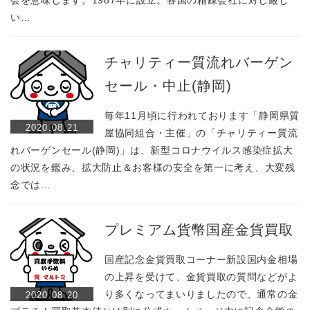
会を意味します。1987年に設立。各国の精錬会社に対し厳し
い…
チャリティー質流れバーゲン
セール・中止(静岡)
毎年11月頃に行われております「静岡県質
2020.08.21
屋協同組合・主催」の「チャリティー質流
れバーゲンセール(静岡)」は、新型コロナウイルス感染症拡大
の状況を鑑み、拡大防止＆お客様の安全を第一に考え、大変残
念では…
プレミアム貨幣国産金貨買取
国産記念金貨買取コーナー新設国内金相場
の上昇を受けて、金貨買取の質問などがよ
り多くなってまいりましたので、通常の金
2020.08.20