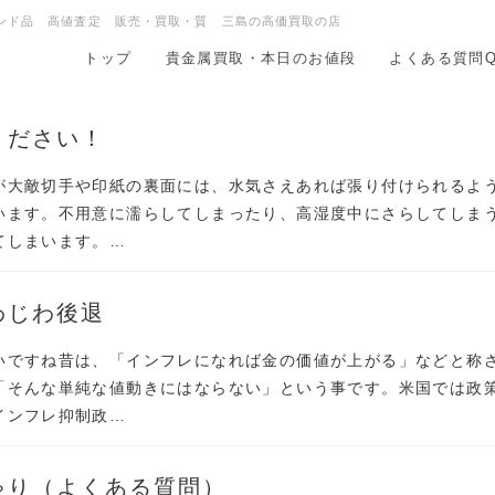
ンド品 高値査定 販売・買取・質 三島の高価買取の店
トップ
貴金属買取・本日のお値段
よくある質問Q
ください！
が大敵切手や印紙の裏面には、水気さえあれば張り付けられるよ
います。不用意に濡らしてしまったり、高湿度中にさらしてしま
てしまいます。…
わじわ後退
いですね昔は、「インフレになれば金の価値が上がる」などと称
「そんな単純な値動きにはならない」という事です。米国では政
インフレ抑制政…
ゃり（よくある質問）