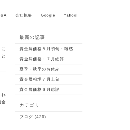
&A
会社概要
Google
Yahoo!
最新の記事
うに
貴金属価格８月初旬・雑感
うと
貴金属価格・７月総評
夏季・秋季のお休み
貴金属相場７月上旬
貴金属価格６月総評
され
策金
カテゴリ
ブログ (426)