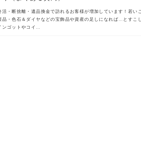
終活・断捨離・遺品換金で訪れるお客様が増加しています！若い
製品・色石＆ダイヤなどの宝飾品や資産の足しになれば…とすこ
インゴットやコイ…