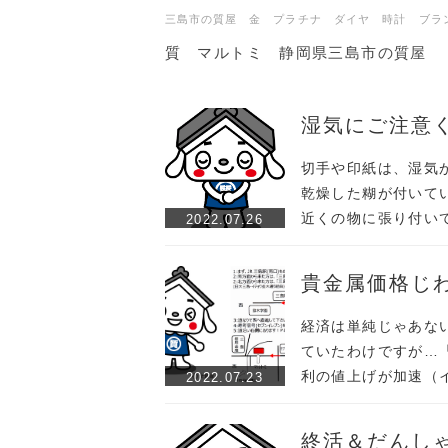
三島市の質屋 金 プラチナ ダイヤ 時計 ブラ
質 マルトミ 静岡県三島市の質屋
湿気にご注意
切手や印紙は、湿気
乾燥した糊が付いて
近くの物に張り付い
2022.07.26
貴金属価格じ
経済は単純じゃあな
ていたわけですが…
利の値上げが加速（
2022.07.23
終活＆だんし