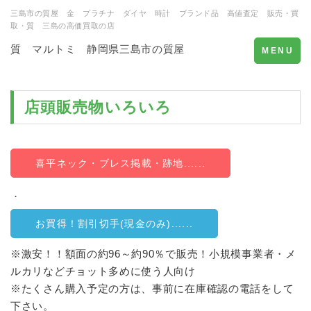
三島市の質屋 金 プラチナ ダイヤ 時計 ブランド品 高値査定 販売・買
取・質 三島の高価買取の店
質 マルトミ 静岡県三島市の質屋
Toggle
MENU
navigation
店頭販売物いろいろ
喜平ネック・ブレス掲載・跡地......
．
お買得！割引切手(現金のみ)......
※激安！！額面の約96～約90％で販売！小規模事業者・メ
ルカリなどチョット多めに使う人向け
※たくさん購入予定の方は、事前に在庫確認の電話をして
下さい。