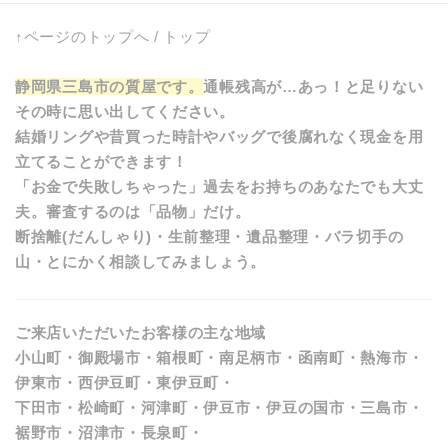
↑ページのトップへ
/
トップ
静岡県三島市の質屋です。
通帳残高が…あっ！と足りない
その時に思い出してください。
結婚リングや昔買った時計やバッグで後腐れなく現金を用
立てることができます！
「お金で失敗しちゃった」過去をお持ちのあなたでも大丈
夫。審査するのは「品物」だけ。
断捨離(だんしゃり)・生前整理・遺品整理・バラ切手の
山・とにかく相談してみましょう。
ご来店いただいたお客様の主な地域
小山町・御殿場市・箱根町・南足柄市・函南町・熱海市・
伊東市・西伊豆町・東伊豆町・
下田市・松崎町・河津町・伊豆市・伊豆の国市・三島市・
裾野市・沼津市・長泉町・